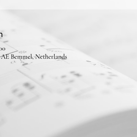
n
:00
1 AE Bemmel, Netherlands